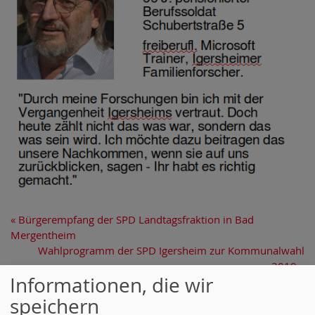
«
Bürgerempfang der SPD Landtagsfraktion in Bad
Mergentheim
Wahlprogramm der SPD Igersheim zur Kommunalwahl
2019
»
Informationen, die wir
Statistik
speichern