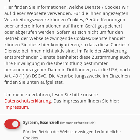
Hier finden Sie Informationen, welche Dienste / Cookies wir
Besucher:
279401
auf dieser Webseite verwenden. Für die Ihnen angezeigten
Heute:
33
Verarbeitungszwecke können Cookies, Geräte-Kennungen
Online:
3
oder andere Informationen auf Ihrem Gerät gespeichert
oder abgerufen werden. Sofern es sich nicht um für den
Betrieb der Webseite zwingende Cookies/Dienste handelt
Aktuelle-Artikel
können Sie diese hier konfigurieren, so dass diese Cookies /
Dienste bei Ihnen nicht aktiv sind. Im Falle der Aktivierung
entsprechender Dienste beinhaltet diese Zustimmung auch
19.05.2019 Die Kandidaten zur Kommunalwahl 2019 für den
Ihre Einwilligung in die Übermittlung bestimmter
Gemeinderat
personenbezogener Daten in Drittländer, u.a. die USA, nach
Art. 49 (1) (a) DSGVO. Die Verarbeitungszwecke im Einzelnen
19.05.2019 Wahlprogramm der SPD Igersheim zur
finden Sie unten aufgelistet.
Kommunalwahl 2019
Um mehr zu erfahren, lesen Sie bitte unsere
19.05.2019 Wahlprospekt der SPD Igersheim zur
Datenschutzerklärung
. Das Impressum finden Sie hier:
Kommunalwahl 2019
Impressum
.
28.01.2016 Haushaltsrede zum Haushalt 2016 der Gemeinde
Igersheim
System, Essenziell
(immer erforderlich)
18.12.2015 Weihnachtsgrüße der SPD Igersheim
Für den Betrieb der Webseite zwingend erforderliche
Cookies